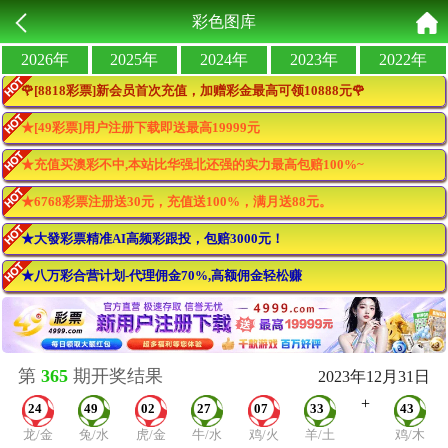
彩色图库
2026年
2025年
2024年
2023年
2022年
🌹[8818彩票]新会员首次充值，加赠彩金最高可领10888元🌹
★[49彩票]用户注册下载即送最高19999元
★充值买澳彩不中,本站比华强北还强的实力最高包赔100%~
★6768彩票注册送30元，充值送100%，满月送88元。
★大發彩票精准AI高频彩跟投，包赔3000元！
★八万彩合营计划-代理佣金70%,高额佣金轻松赚
第
365
期开奖结果
2023年12月31日
+
24
49
02
27
07
33
43
龙/金
兔/水
虎/金
牛/水
鸡/火
羊/土
鸡/木