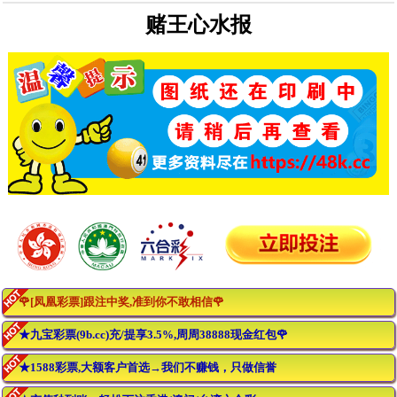
赌王心水报
🌹[凤凰彩票]跟注中奖,准到你不敢相信🌹
★九宝彩票(9b.cc)充/提享3.5%,周周38888现金红包🌹
★1588彩票,大额客户首选→我们不赚钱，只做信誉