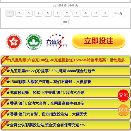
共 1684 条 1/169 页
1
2
3
4
5
6
7
8
9
10
11
下一页
169
🌹[凤凰彩票]六合充100送50/充值提款送3.5%/本站倍率最高！活动最多！🌹
★九宝彩票(9b.cc)充/提享3.5%,周周38888现金红包🌹
★1588彩票,大额客户首选→我们不赚钱，只做信誉
★充值秒到账，轻松下注香港/澳门/台湾六合彩
交流
★香港/澳门/台湾六合彩，全网最高赔率48.8倍
投注
★香港/澳门六合彩，官方指定投注站，大额无忧
★全网公认彩票投注站,资金安全有保障充送2%