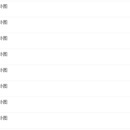
八卦图
八卦图
八卦图
八卦图
八卦图
八卦图
八卦图
八卦图