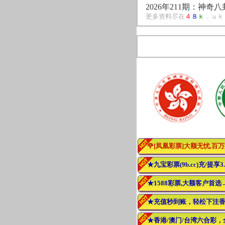
2026年211期：神奇
更多资料尽在
４
８
ｋ
．ｕｋ
🌹[凤凰彩票]大额无忧,百
★九宝彩票(9b.cc)充/提享3
★1588彩票,大额客户首
★充值秒到账，轻松下注香
★香港/澳门/台湾六合彩，