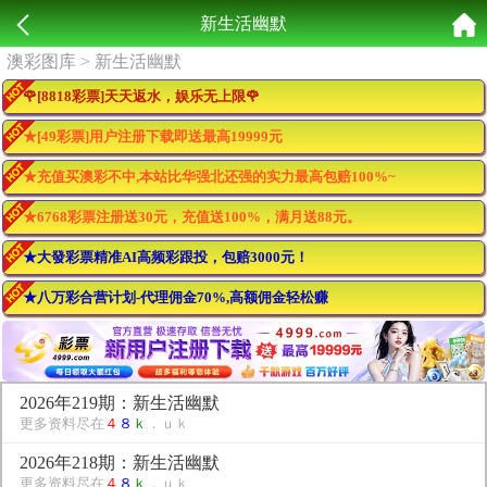
新生活幽默
澳彩图库
> 新生活幽默
🌹[8818彩票]天天返水，娱乐无上限🌹
★[49彩票]用户注册下载即送最高19999元
★充值买澳彩不中,本站比华强北还强的实力最高包赔100%~
★6768彩票注册送30元，充值送100%，满月送88元。
★大發彩票精准AI高频彩跟投，包赔3000元！
★八万彩合营计划-代理佣金70%,高额佣金轻松赚
2026年219期：新生活幽默
更多资料尽在
４
８
ｋ
．ｕｋ
2026年218期：新生活幽默
更多资料尽在
４
８
ｋ
．ｕｋ