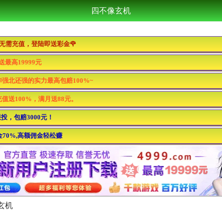
四不像玄机
归，无需充值，登陆即送彩金🌹
送最高19999元
强北还强的实力最高包赔100%~
充值送100%，满月送88元。
投，包赔3000元！
70%,高额佣金轻松赚
像玄机