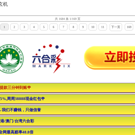
像玄机
共 1684 条 1/169 页
1
2
3
4
5
6
7
8
9
10
11
下一页
169
万提款三分钟到账🌹
.5%,周周38888现金红包🌹
选→我们不赚钱，只做信誉
港/澳门/台湾六合彩
全网最高赔率48.8倍