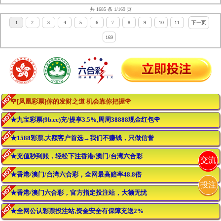
共 1685 条 1/169 页
1
2
3
4
5
6
7
8
9
10
11
下一页
169
🌹[凤凰彩票]你的发财之道 机会靠你把握🌹
★九宝彩票(9b.cc)充/提享3.5%,周周38888现金红包🌹
★1588彩票,大额客户首选→我们不赚钱，只做信誉
★充值秒到账，轻松下注香港/澳门/台湾六合彩
交流
★香港/澳门/台湾六合彩，全网最高赔率48.8倍
投注
★香港/澳门六合彩，官方指定投注站，大额无忧
★全网公认彩票投注站,资金安全有保障充送2%