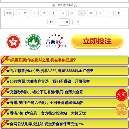
共 1687 条 7/169 页
首页
上一页
2
3
4
5
6
7
8
9
10
11
12
下一页
169
🌹[凤凰彩票]你的发财之道 机会靠你把握🌹
★九宝彩票(9b.cc)充/提享3.5%,周周38888现金红包🌹
★1588彩票,大额客户首选→我们不赚钱，只做信誉
★充值秒到账，轻松下注香港/澳门/台湾六合彩
交流
★香港/澳门/台湾六合彩，全网最高赔率48.8倍
投注
★香港/澳门六合彩，官方指定投注站，大额无忧
★全网公认彩票投注站,资金安全有保障充送2%