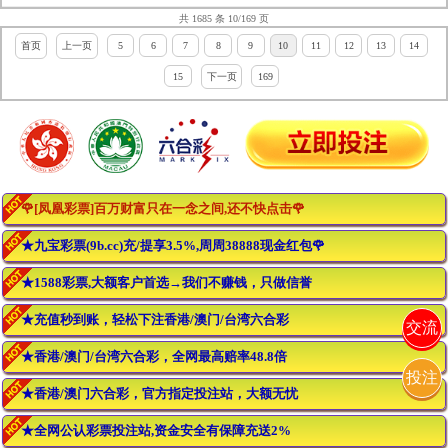
共 1685 条 10/169 页
首页
上一页
5
6
7
8
9
10
11
12
13
14
15
下一页
169
🌹[凤凰彩票]百万财富只在一念之间,还不快点击🌹
★九宝彩票(9b.cc)充/提享3.5%,周周38888现金红包🌹
★1588彩票,大额客户首选→我们不赚钱，只做信誉
★充值秒到账，轻松下注香港/澳门/台湾六合彩
交流
★香港/澳门/台湾六合彩，全网最高赔率48.8倍
投注
★香港/澳门六合彩，官方指定投注站，大额无忧
★全网公认彩票投注站,资金安全有保障充送2%