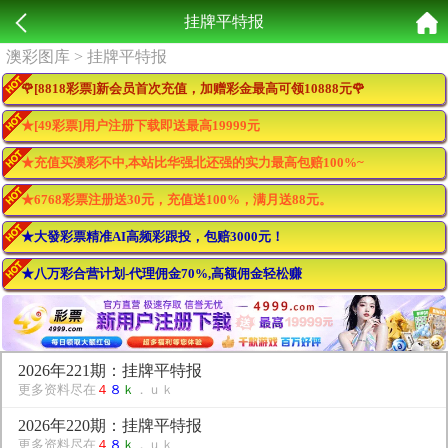
挂牌平特报
澳彩图库
> 挂牌平特报
🌹[8818彩票]新会员首次充值，加赠彩金最高可领10888元🌹
★[49彩票]用户注册下载即送最高19999元
★充值买澳彩不中,本站比华强北还强的实力最高包赔100%~
★6768彩票注册送30元，充值送100%，满月送88元。
★大發彩票精准AI高频彩跟投，包赔3000元！
★八万彩合营计划-代理佣金70%,高额佣金轻松赚
2026年221期：挂牌平特报
更多资料尽在
４
８
ｋ
．ｕｋ
2026年220期：挂牌平特报
更多资料尽在
４
８
ｋ
．ｕｋ