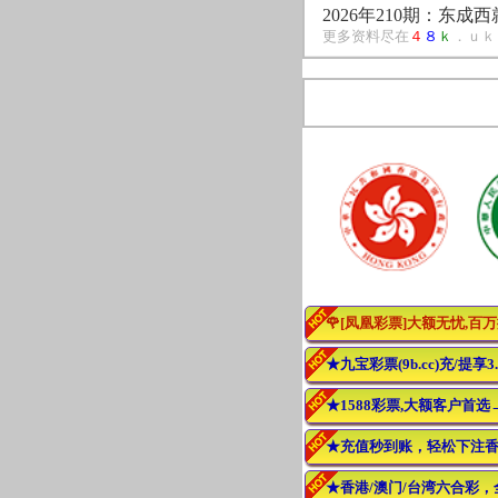
2026年210期：东成
更多资料尽在
４
８
ｋ
．ｕｋ
🌹[凤凰彩票]大额无忧,百
★九宝彩票(9b.cc)充/提享3
★1588彩票,大额客户首
★充值秒到账，轻松下注香
★香港/澳门/台湾六合彩，