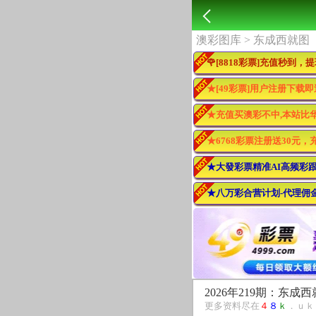
澳彩图库
> 东成西就图
🌹[8818彩票]充值秒到
★[49彩票]用户注册下载即
★充值买澳彩不中,本站比华
★6768彩票注册送30元，
★大發彩票精准AI高频彩跟
★八万彩合营计划-代理佣金
2026年219期：东成
更多资料尽在
４
８
ｋ
．ｕｋ