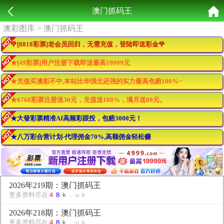
澳门抓码王
澳彩图库
> 澳门抓码王
🌹[8818彩票]老会员回归，无需充值，登陆即送彩金🌹
★[49彩票]用户注册下载即送最高19999元
★充值买澳彩不中,本站比华强北还强的实力最高包赔100%~
★6768彩票注册送30元，充值送100%，满月送88元。
★大發彩票精准AI高频彩跟投，包赔3000元！
★八万彩合营计划-代理佣金70%,高额佣金轻松赚
2026年219期：澳门抓码王
更多资料尽在
４
８
ｋ
．ｕｋ
2026年218期：澳门抓码王
更多资料尽在
４
８
ｋ
．ｕｋ