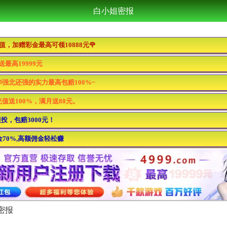
白小姐密报
充值，加赠彩金最高可领10888元🌹
送最高19999元
强北还强的实力最高包赔100%~
充值送100%，满月送88元。
投，包赔3000元！
70%,高额佣金轻松赚
姐密报