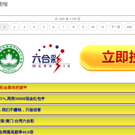
姐密报
共 1685 条 1/169 页
1
2
3
4
5
6
7
8
9
10
11
下一页
169
 机会靠你把握🌹
.5%,周周38888现金红包🌹
选→我们不赚钱，只做信誉
港/澳门/台湾六合彩
全网最高赔率48.8倍