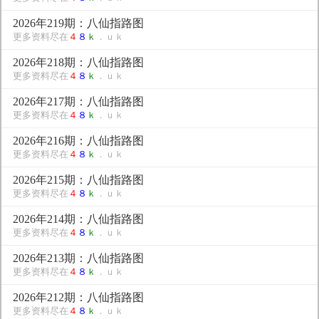
2026年219期：八仙指路图
更多资料尽在
４
８
ｋ
．ｕｋ
2026年218期：八仙指路图
更多资料尽在
４
８
ｋ
．ｕｋ
2026年217期：八仙指路图
更多资料尽在
４
８
ｋ
．ｕｋ
2026年216期：八仙指路图
更多资料尽在
４
８
ｋ
．ｕｋ
2026年215期：八仙指路图
更多资料尽在
４
８
ｋ
．ｕｋ
2026年214期：八仙指路图
更多资料尽在
４
８
ｋ
．ｕｋ
2026年213期：八仙指路图
更多资料尽在
４
８
ｋ
．ｕｋ
2026年212期：八仙指路图
更多资料尽在
４
８
ｋ
．ｕｋ