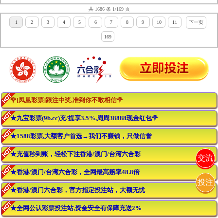
共 1686 条 1/169 页
1
2
3
4
5
6
7
8
9
10
11
下一页
169
🌹[凤凰彩票]跟注中奖,准到你不敢相信🌹
★九宝彩票(9b.cc)充/提享3.5%,周周38888现金红包🌹
★1588彩票,大额客户首选→我们不赚钱，只做信誉
★充值秒到账，轻松下注香港/澳门/台湾六合彩
交流
★香港/澳门/台湾六合彩，全网最高赔率48.8倍
投注
★香港/澳门六合彩，官方指定投注站，大额无忧
★全网公认彩票投注站,资金安全有保障充送2%