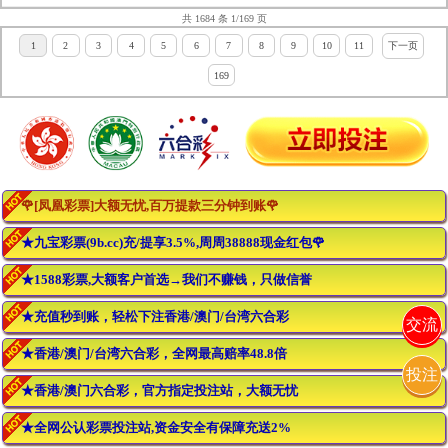
共 1684 条 1/169 页
1
2
3
4
5
6
7
8
9
10
11
下一页
169
🌹[凤凰彩票]大额无忧,百万提款三分钟到账🌹
★九宝彩票(9b.cc)充/提享3.5%,周周38888现金红包🌹
★1588彩票,大额客户首选→我们不赚钱，只做信誉
★充值秒到账，轻松下注香港/澳门/台湾六合彩
交流
★香港/澳门/台湾六合彩，全网最高赔率48.8倍
投注
★香港/澳门六合彩，官方指定投注站，大额无忧
★全网公认彩票投注站,资金安全有保障充送2%