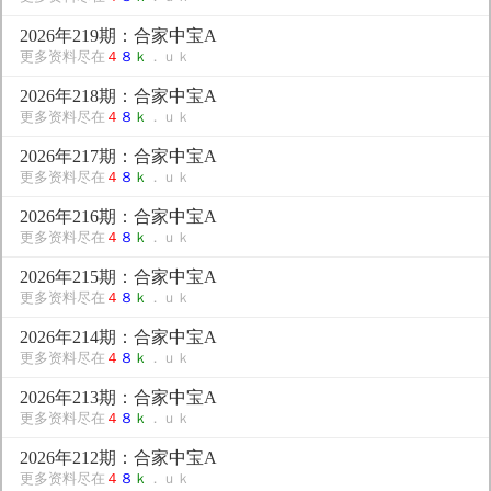
2026年219期：合家中宝A
更多资料尽在
４
８
ｋ
．ｕｋ
2026年218期：合家中宝A
更多资料尽在
４
８
ｋ
．ｕｋ
2026年217期：合家中宝A
更多资料尽在
４
８
ｋ
．ｕｋ
2026年216期：合家中宝A
更多资料尽在
４
８
ｋ
．ｕｋ
2026年215期：合家中宝A
更多资料尽在
４
８
ｋ
．ｕｋ
2026年214期：合家中宝A
更多资料尽在
４
８
ｋ
．ｕｋ
2026年213期：合家中宝A
更多资料尽在
４
８
ｋ
．ｕｋ
2026年212期：合家中宝A
更多资料尽在
４
８
ｋ
．ｕｋ