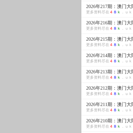
2026年217期：澳门
更多资料尽在
４
８
ｋ
．ｕｋ
2026年216期：澳门
更多资料尽在
４
８
ｋ
．ｕｋ
2026年215期：澳门
更多资料尽在
４
８
ｋ
．ｕｋ
2026年214期：澳门
更多资料尽在
４
８
ｋ
．ｕｋ
2026年213期：澳门
更多资料尽在
４
８
ｋ
．ｕｋ
2026年212期：澳门
更多资料尽在
４
８
ｋ
．ｕｋ
2026年211期：澳门
更多资料尽在
４
８
ｋ
．ｕｋ
2026年210期：澳门
更多资料尽在
４
８
ｋ
．ｕｋ