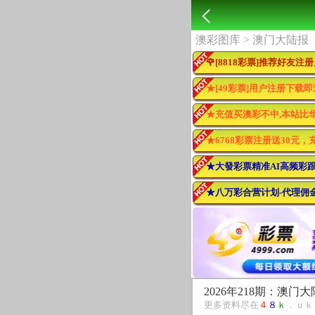
澳彩图库
> 澳门大陆报
🌹[8818彩票]推荐好友注
★[49彩票]用户注册下载即
★充值买澳彩不中,本站比华
★6768彩票注册送30元，
★大發彩票精准AI高频彩跟
★八万彩合营计划-代理佣金
2026年218期：澳门
更多资料尽在
４
８
ｋ
．ｕｋ