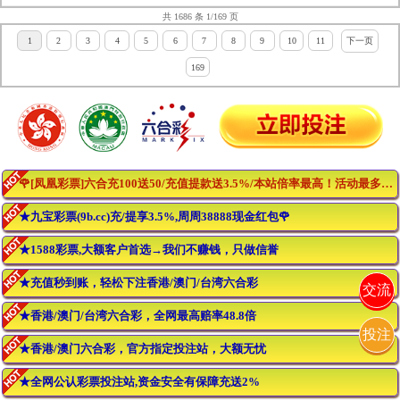
共 1686 条 1/169 页
1
2
3
4
5
6
7
8
9
10
11
下一页
169
🌹[凤凰彩票]六合充100送50/充值提款送3.5%/本站倍率最高！活动最多！🌹
★九宝彩票(9b.cc)充/提享3.5%,周周38888现金红包🌹
★1588彩票,大额客户首选→我们不赚钱，只做信誉
★充值秒到账，轻松下注香港/澳门/台湾六合彩
交流
★香港/澳门/台湾六合彩，全网最高赔率48.8倍
投注
★香港/澳门六合彩，官方指定投注站，大额无忧
★全网公认彩票投注站,资金安全有保障充送2%