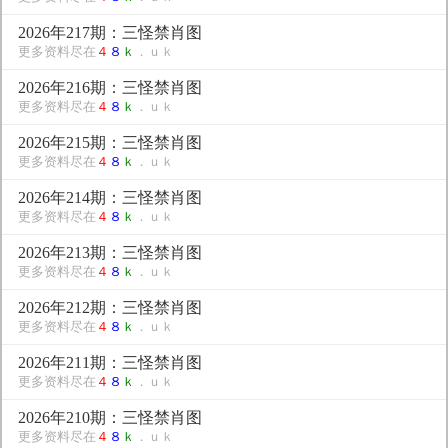
2026年217期：三怪禁肖图
更多资料尽在
４
８
ｋ
．ｕｋ
2026年216期：三怪禁肖图
更多资料尽在
４
８
ｋ
．ｕｋ
2026年215期：三怪禁肖图
更多资料尽在
４
８
ｋ
．ｕｋ
2026年214期：三怪禁肖图
更多资料尽在
４
８
ｋ
．ｕｋ
2026年213期：三怪禁肖图
更多资料尽在
４
８
ｋ
．ｕｋ
2026年212期：三怪禁肖图
更多资料尽在
４
８
ｋ
．ｕｋ
2026年211期：三怪禁肖图
更多资料尽在
４
８
ｋ
．ｕｋ
2026年210期：三怪禁肖图
更多资料尽在
４
８
ｋ
．ｕｋ