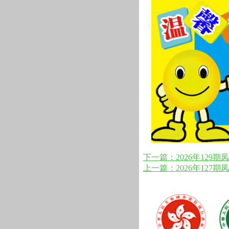
下一篇：2026年129期
上一篇：2026年127期