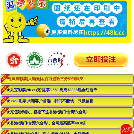
🌹[凤凰彩票]大额无忧,百万提款三分钟到账🌹
★九宝彩票(9b.cc)充/提享3.5%,周周38888现金红包🌹
★1588彩票,大额客户首选→我们不赚钱，只做信誉
★充值秒到账，轻松下注香港/澳门/台湾六合彩
★香港/澳门/台湾六合彩，全网最高赔率48.8倍
交流