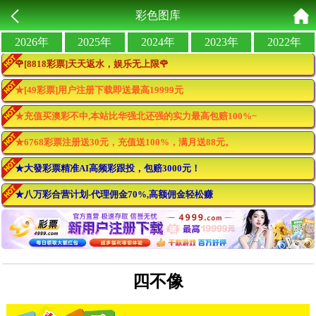
彩色图库
2026年
2025年
2024年
2023年
2022年
🌹[8818彩票]天天返水，娱乐无上限🌹
★[49彩票]用户注册下载即送最高19999元
★充值买澳彩不中,本站比华强北还强的实力最高包赔100%~
★6768彩票注册送30元，充值送100%，满月送88元。
★大發彩票精准AI高频彩跟投，包赔3000元！
★八万彩合营计划-代理佣金70%,高额佣金轻松赚
四不像