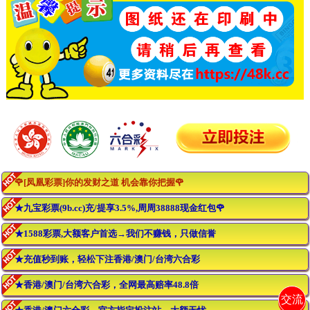
🌹[凤凰彩票]你的发财之道 机会靠你把握🌹
★九宝彩票(9b.cc)充/提享3.5%,周周38888现金红包🌹
★1588彩票,大额客户首选→我们不赚钱，只做信誉
★充值秒到账，轻松下注香港/澳门/台湾六合彩
★香港/澳门/台湾六合彩，全网最高赔率48.8倍
交流