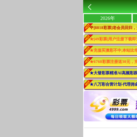
2026年
🌹[8818彩票]老会员回
★[49彩票]用户注册下载即
★充值买澳彩不中,本站比华
★6768彩票注册送30元，
★大發彩票精准AI高频彩跟
★八万彩合营计划-代理佣金