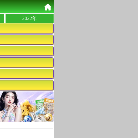
2022年