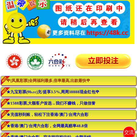
🌹[凤凰彩票]全网福利最多,倍率最高,出款最快🌹
★九宝彩票(9b.cc)充/提享3.5%,周周38888现金红包🌹
★1588彩票,大额客户首选→我们不赚钱，只做信誉
★充值秒到账，轻松下注香港/澳门/台湾六合彩
★香港/澳门/台湾六合彩，全网最高赔率48.8倍
交流