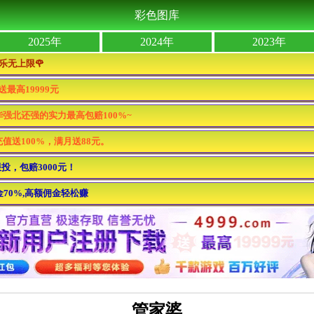
彩色图库
2025年
2024年
2023年
娱乐无上限🌹
送最高19999元
强北还强的实力最高包赔100%~
充值送100%，满月送88元。
投，包赔3000元！
70%,高额佣金轻松赚
管家婆