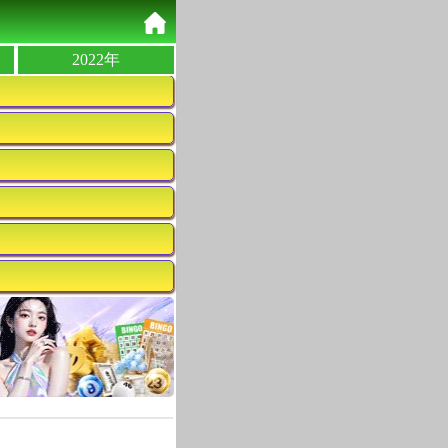
2022年