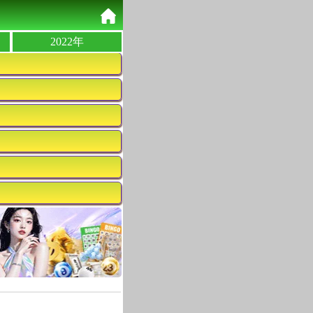
2022年