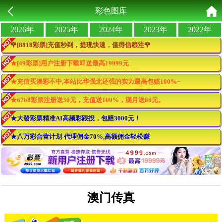
彩色图库
2026年
2025年
2024年
2023年
2022年
🌹[8818彩票]充值秒到，提现快速，值得信赖注🌹
★[49彩票]用户注册下载即送最高19999元
★充值买澳彩不中,本站比华强北还强的实力最高包赔100%~
★6768彩票注册送30元，充值送100%，满月送88元。
★大發彩票精准AI高频彩跟投，包赔3000元！
★八万彩合营计划-代理佣金70%,高额佣金轻松赚
澳门传真