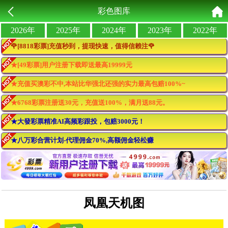
彩色图库
2026年
2025年
2024年
2023年
2022年
🌹[8818彩票]充值秒到，提现快速，值得信赖注🌹
★[49彩票]用户注册下载即送最高19999元
★充值买澳彩不中,本站比华强北还强的实力最高包赔100%~
★6768彩票注册送30元，充值送100%，满月送88元。
★大發彩票精准AI高频彩跟投，包赔3000元！
★八万彩合营计划-代理佣金70%,高额佣金轻松赚
凤凰天机图