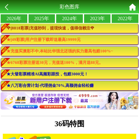
彩色图库
2026年
2025年
2024年
2023年
2022年
🌹[8818彩票]充值秒到，提现快速，值得信赖注🌹
★[49彩票]用户注册下载即送最高19999元
★充值买澳彩不中,本站比华强北还强的实力最高包赔100%~
★6768彩票注册送30元，充值送100%，满月送88元。
★大發彩票精准AI高频彩跟投，包赔3000元！
★八万彩合营计划-代理佣金70%,高额佣金轻松赚
36码特围