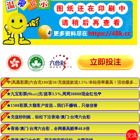
🌹[凤凰彩票]六合充100送50/充值提款送3.5%/本站倍率最高！活动最多！🌹
★九宝彩票(9b.cc)充/提享3.5%,周周38888现金红包🌹
★1588彩票,大额客户首选→我们不赚钱，只做信誉
★充值秒到账，轻松下注香港/澳门/台湾六合彩
★香港/澳门/台湾六合彩，全网最高赔率48.8倍
交流