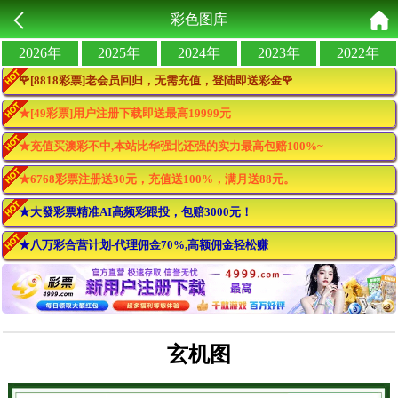
彩色图库
2026年
2025年
2024年
2023年
2022年
🌹[8818彩票]老会员回归，无需充值，登陆即送彩金🌹
★[49彩票]用户注册下载即送最高19999元
★充值买澳彩不中,本站比华强北还强的实力最高包赔100%~
★6768彩票注册送30元，充值送100%，满月送88元。
★大發彩票精准AI高频彩跟投，包赔3000元！
★八万彩合营计划-代理佣金70%,高额佣金轻松赚
玄机图