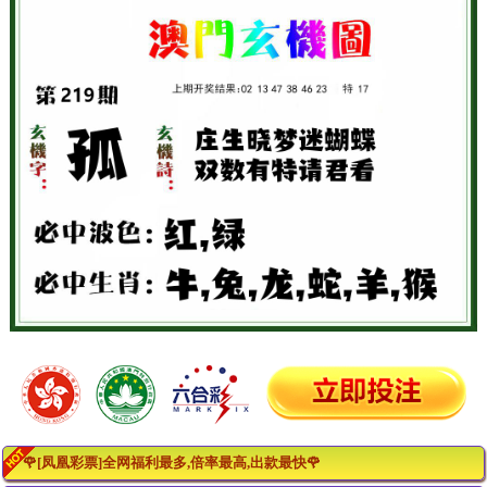
🌹[凤凰彩票]全网福利最多,倍率最高,出款最快🌹