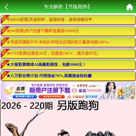
专业解析【另版跑狗】
🌹[8818彩票]充值秒到，提现快速，值得信赖注🌹
★[49彩票]用户注册下载即送最高19999元
★充值买澳彩不中,本站比华强北还强的实力最高包赔100%~
★6768彩票注册送30元，充值送100%，满月送88元。
★大發彩票精准AI高频彩跟投，包赔3000元！
★八万彩合营计划-代理佣金70%,高额佣金轻松赚