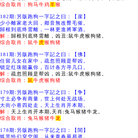
综合取肖：狗马牛鸡
羊
猴
182期:另版跑狗一字記之曰：【崖】
少小離家老大回，鄕音無改臀毛催。
歸根到底终需離，一林更進將軍酒。
解：
歸根到底终需離，凶丑:鼠牛虎猴狗猪。
综合取肖：鼠牛
虎
猴狗猪
181期:另版跑狗一字記之曰：【佛】
任留儿女在家中，疏忽照顾是帮凶。
锁定红珠能赢你，百计各方寻几口。
解：
疏忽照顾是帮凶，凶丑:鼠牛虎猴狗猪。
综合取肖：
鼠
牛虎猴狗猪
179期:另版跑狗一字記之曰：【争】
寸土必争有商量，世上何处无战场。
大街小巷四处走，天上生肖开本期。
解：
天上生肖开本期,天肖:兔马猴猪牛龙。
综合取肖：兔马猴猪牛
龙
178期:另版跑狗一字記之曰：【閨】
狐苦恰们穿空闺，从来青春最易逝。