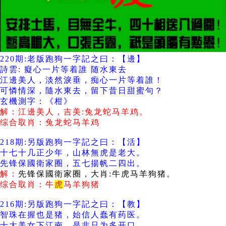
220期:老版跑狗一字記之曰：【邊】
詩雲: 癡心一片等着誰 随水東去
江邊美人，淡然淚垂，痴心一片等着誰！
可憐情深，隨水東去，留下昔日甜蜜句？
玄機測字：《柑》
解：江邊美人，吉美:兔龙蛇马羊鸡。
综合取肖：兔龙蛇马羊鸡
218期:另版跑狗一字記之曰：【活】
十七十几正少年，山林無虎是老大。
先锋保國衛家圈，五七揚帆二四出。
解：
先锋保國衛家圈，大肖:牛虎马羊狗猪。
综合取肖：牛
虎
马羊狗猪
216期:另版跑狗一字記之曰：【教】
智珠在握也是猪，始信人蠢有药医。
十大美女下江南，是非只为多开口。