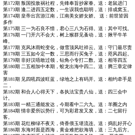
第172期 叛国投敌祸社程，先锋奉旨抄家眷。送：老鼠进门
第173期 逢二进四五定数，一生误我也聪明，送：排成窝玉。
第174期 皇帝出宫游江南，江南美女娇女娇。 送：前世皆因
多作
第175期 三一为石良不惜，君心三八为石得。送：其中可找。
第176期 一门开六不会大，树上猴群见蚤动，送：揪平牛羊
峰。
第177期 克风沐雨蛇变化，做雪顶风吐祥云。送：守门最尽责
第178期 三五如今定一数，三思而行买兔子，送：咫风四起。
第179期 非好汉唔敢过领，钻角小专打二数。送：相等四五
第180期 二五相加中本期，蛟龙出海中四二。送：腾三章定律
害
第181期 见四吼四波旺蓝，绿地之上有码开。送：相约牵手是
二，
第182期 和合人心得天下，各执法宝贵八仙，送：四三会中
计。
第183期 一精三通能发达，今期看中二六九。送：羊圈之内
第184期 情非爱所以势行，可为彩君发又发，送：二七留行
客。
第185期 花红柳绿不夜天，倚香偎玉堪流连。送：捣乱好开心
第186期 东海对面是西海，黄金难把欲海填，送：三九后方。