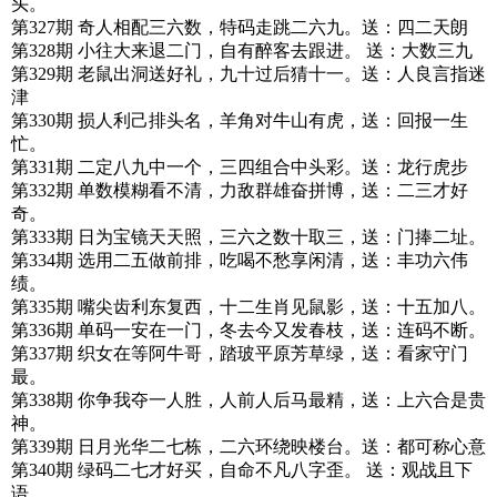
头。
第327期 奇人相配三六数，特码走跳二六九。送：四二天朗
第328期 小往大来退二门，自有醉客去跟进。 送：大数三九
第329期 老鼠出洞送好礼，九十过后猜十一。送：人良言指迷
津
第330期 损人利己排头名，羊角对牛山有虎，送：回报一生
忙。
第331期 二定八九中一个，三四组合中头彩。送：龙行虎步
第332期 单数模糊看不清，力敌群雄奋拼博，送：二三才好
奇。
第333期 日为宝镜天天照，三六之数十取三，送：门捧二址。
第334期 选用二五做前排，吃喝不愁享闲清，送：丰功六伟
绩。
第335期 嘴尖齿利东复西，十二生肖见鼠影，送：十五加八。
第336期 单码一安在一门，冬去今又发春枝，送：连码不断。
第337期 织女在等阿牛哥，踏玻平原芳草绿，送：看家守门
最。
第338期 你争我夺一人胜，人前人后马最精，送：上六合是贵
神。
第339期 日月光华二七栋，二六环绕映楼台。送：都可称心意
第340期 绿码二七才好买，自命不凡八字歪。 送：观战且下
语