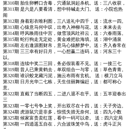
第310期 胎生卵孵口含毒，穴通鼠洞起杀机。送：三八收获，
第311期 是六是八要看清，想中特碱走大门。 送：小院也热
闹
第312期 身着彩衣唯利图，三八送礼中四千，送：流水一四。
第313期 心猿意马何中叹，出奇入神柳与花。送：来来去去
第314期 呼风唤雨佳中宫，做雪顶风吐祥云，送：六春雨落。
第315期 蛇行狗走无定处，黄金难把欲海填。送：湖中涌泉
第316期 左右逢源图财帛，意马心猿醉梦中。送：齐入春常在
第317期 三三幸有好日月，一心想赢二连码，送：河东三十
以。
第318期 连续中奖二三回，务必假装看不见。送：一接三七
第319期 昔人已乘黄鹤去，单双组合一与零，送：草色青青。
第320期 谁识蛟龙藏污泥，施云布雨有玄机。 送：横刀立马
第321期 日月光华二七栋，天生佳丽舞编赶，送：都可称心
意。
第322期 直截了当断四五，二进八退不在乎。送：五羊迎春出
三
第323期 一零七号争上奖，开出双尽在十四，送：天子旁边。
第324期 虎游鼠穴是非多，惊慌失措无奈何。送：四九小数
第325期 候家富贵卖红莲，看中一码可以牵。 送：四六定局
第326期 一四逍遥五自在，六合波珠笼中鸟，送：虎斗正兴