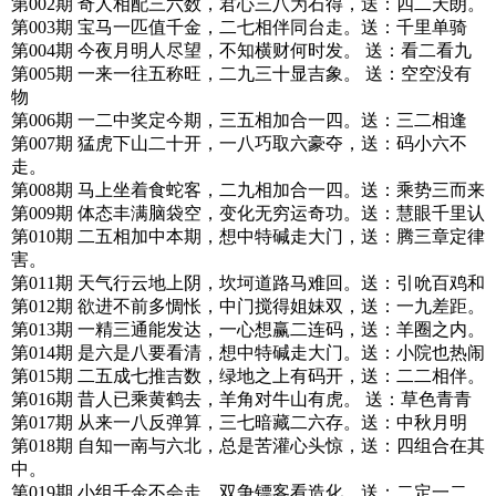
第002期 奇人相配三六数，君心三八为石得，送：四二天朗。
第003期 宝马一匹值千金，二七相伴同台走。送：千里单骑
第004期 今夜月明人尽望，不知横财何时发。 送：看二看九
第005期 一来一往五称旺，二九三十显吉象。 送：空空没有
物
第006期 一二中奖定今期，三五相加合一四。送：三二相逢
第007期 猛虎下山二十开，一八巧取六豪夺，送：码小六不
走。
第008期 马上坐着食蛇客，二九相加合一四。送：乘势三而来
第009期 体态丰满脑袋空，变化无穷运奇功。送：慧眼千里认
第010期 二五相加中本期，想中特碱走大门，送：腾三章定律
害。
第011期 天气行云地上阴，坎坷道路马难回。送：引吮百鸡和
第012期 欲进不前多惆怅，中门搅得姐妹双，送：一九差距。
第013期 一精三通能发达，一心想赢二连码，送：羊圈之内。
第014期 是六是八要看清，想中特碱走大门。送：小院也热闹
第015期 二五成七推吉数，绿地之上有码开，送：二二相伴。
第016期 昔人已乘黄鹤去，羊角对牛山有虎。 送：草色青青
第017期 从来一八反弹算，三七暗藏二六存。送：中秋月明
第018期 自知一南与六北，总是苦灌心头惊，送：四组合在其
中。
第019期 小组千金不会走，双争镖客看造化，送：二定一二。