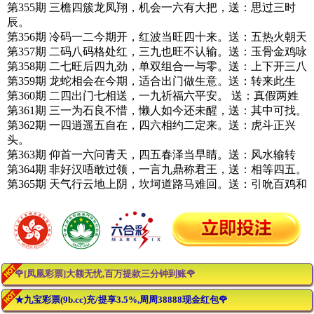
第355期 三檐四簇龙凤翔，机会一六有大把，送：思过三时
辰。
第356期 冷码一二今期开，红波当旺四十来。送：五热火朝天
第357期 二码八码格处红，三九也旺不认输。送：玉骨金鸡咏
第358期 二七旺后四九劲，单双组合一与零。送：上下开三八
第359期 龙蛇相会在今期，适合出门做生意。送：转来此生
第360期 二四出门七相送，一九祈福六平安。 送：真假两姓
第361期 三一为石良不惜，懒人如今还未醒，送：其中可找。
第362期 一四逍遥五自在，四六相约二定来。送：虎斗正兴
头。
第363期 仰首一六问青天，四五春泽当早睛。送：风水输转
第364期 非好汉唔敢过领，一言九鼎称君王，送：相等四五。
第365期 天气行云地上阴，坎坷道路马难回。送：引吮百鸡和
🌹[凤凰彩票]大额无忧,百万提款三分钟到账🌹
★九宝彩票(9b.cc)充/提享3.5%,周周38888现金红包🌹