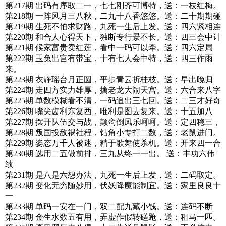
第217期 出码有序取二一，七七刚齐可博特，送：一枝红梅。
第218期 一阵风月三八秋，二九十八香悠悠。送：二十期期碰
第219期 生死不怕求财路，九死一生后上发。送：四六紧相连
第220期 和合人心得天下，独断专行景不长。送：四三会中计
第221期 候家富贵卖红莲，看中一码可以牵。送：四六定局
第222期 玉兔出宫有带宝，十有七人会中特，送：四三作雨
来。
第223期 衣静瑶台月正圆，平步青云折桂枝。送：早出晚归
第224期 走四方实力雄厚，擒老龙大闹天宫。送：六合来八字
第225期 单数模糊看不清，一码追出三七回。送：二三才好奇
第226期 嘴尖齿利东复西，唯利是图去复来。送：十五加八
第227期 摆开队伍交与战，颠鸾倒凤乐呵呵。送：定四稳三，
第228期 叛国投敌祸社程，钻角小专打二数，送：老鼠进门。
第229期 姿态万千人被迷，精于歌舞使杀机。送：开来四一合
第230期 选用二五做前排，三九从终一一出。 送：丰功六伟
绩
第231期 是八是六想办法，九死一生后上发，送：二码取定。
第232期 变化无穷随妙用，伏妖降魔能制宜。送：家里良良十
一
第233期 单码一安在一门，双二配九藏小钱。送：连码不断
第234期 金生水数五有用，弄虚作假转磋跄，送：租马一匹。