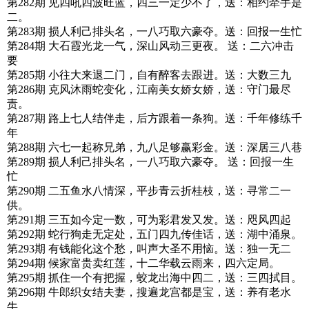
第282期 见四吼四波旺蓝，四三一定少不了，送：相约牵手是
二。
第283期 损人利己排头名，一八巧取六豪夺。送：回报一生忙
第284期 大石霞光龙一气，深山风动三更夜。 送：二六冲击
要
第285期 小往大来退二门，自有醉客去跟进。送：大数三九
第286期 克风沐雨蛇变化，江南美女娇女娇，送：守门最尽
责。
第287期 路上七人结伴走，后方跟着一条狗。送：千年修练千
年
第288期 六七一起称兄弟，九八足够赢彩金。送：深居三八巷
第289期 损人利己排头名，一八巧取六豪夺。 送：回报一生
忙
第290期 二五鱼水八情深，平步青云折桂枝，送：寻常二一
供。
第291期 三五如今定一数，可为彩君发又发。送：咫风四起
第292期 蛇行狗走无定处，五门四九传佳话，送：湖中涌泉。
第293期 有钱能化这个愁，叫声大圣不用恼。送：独一无二
第294期 候家富贵卖红莲，十二华载云雨来，四六定局。
第295期 抓住一个有把握，蛟龙出海中四二，送：三四拭目。
第296期 牛郎织女结夫妻，搜遍龙宫都是宝，送：养有老水
牛。