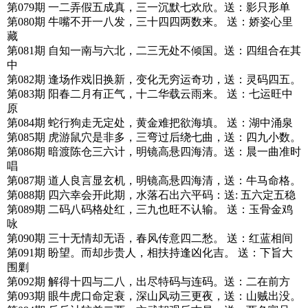
第079期 一二弄假五成真，三一沉默七欢欣。送：影只形单
第080期 牛嘴不开一八发，三十四四两数来。 送：娇姿心里
藏
第081期 自知一南与六北，二三无处不倾国。送：四组合在其
中
第082期 逢场作戏旧换新，变化无穷运奇功，送：灵码四五。
第083期 阳春二月有正气，十二华载云雨来。 送：七运旺中
原
第084期 蛇行狗走无定处，黄金难把欲海填。 送：湖中涌泉
第085期 虎游鼠穴是非多，三弯过后绕七曲，送：四九小数。
第086期 暗渡陈仓三六计，明镜高悬四海清。送：晨一曲准时
唱
第087期 道人良言显玄机，明镜高悬四海清，送：牛马命格。
第088期 四六幸会开此期，水落石出六平码：送: 五六定五稳
第089期 二码八码格处红，三九也旺不认输。 送：玉骨金鸡
咏
第090期 三十无情却无语，春风传意四二愁。 送：红蓝相间
第091期 盼望。而却步贵人，相扶持逢凶化吉。 送：下旨大
围剿
第092期 解得十四与二八，出尽特码与连码。送：二在前方
第093期 眼牛虎口命定衰，深山风动三更夜，送：山贼出没。