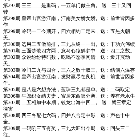
第297期 三三二二是重码，一五单门做主角。 送：三十又回
转
第298期 皇帝出宫游江南，江南美女娇女娇。送：前世皆因多
作
第299期 冷码一二今期开，四六相约二定来，送：五热火朝
天。
第300期 选用二五做前排，三九从终一一出。送：丰功六伟绩
第301期 三面楚歌四方两，意马心猿醉梦中，送：四二之数。
第302期 众说纷纷特码数，吃喝不愁享闲清，送：爆开震动
天。
第303期 冷门二九与四合，三六之数十取三。送：结偶六温存
第304期 皇帝出宫游江南，发财赢尽在良机，送：前世皆因多
作。
第305期 是八是六想办法，蓝珠三九都是单。送：二码取定
第306期 牛郎织女结夫妻，寄居东西叹分离。送：养有老水牛
第307期 二五相加中本期，蛟龙出海中四二。 送：腾三章定
律害
第308期 四三各配七六码，四并八合定中彩，送：声色十中
金。
第309期 一码吼三五有奖，三九大旺出今期，送：回头三二
往。