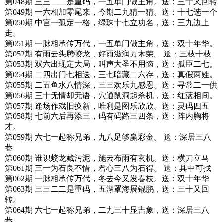
第048期 三三二二是重码，一五单门做主角。送：三十又回转
第049期 一六相加零尾来，今期二九猜一猜。送：十七选一个
第050期 中宫一孤定一格，绿珠十七立功名，送：三九边上
走。
第051期 一脉相承传万代，一五单门做主角，送：双十年华。
第052期 有雨云头腾蛟龙，好雨滋润万木荣。 送：三枝十枝
第053期 双六出现定大局，叫声大圣不用恼，送：孤臣二七。
第054期 二四出门七相送，三七暗藏二六存，送：真假两姓。
第055期 二五鱼水八情深，三三欢乐九感恩。送：寻常二一供
第056期 三十无情却无语，穴通鼠洞起杀机，送：红蓝相间。
第057期 逢场作戏旧换新，唯利是图乐欣欣。送：灵码四五
第058期 七前六后再添三，码有码路三四条，送：阵内胸将
才。
第059期 六七一起称兄弟，九八足够赢彩金。 送：深居三八
巷
第060期 谁识蛟龙藏污泥，施云布雨有玄机。送：横刀立马
第061期 三一为石良不惜，君心三八为石得。 送：其中可找
第062期 一脉相承传万代，冬去今又发春枝。送：双十年华
第063期 三三二二是重码，五湖罩海展锟鹏，送：三十又回
转。
第064期 六七一起称兄弟，二九三十显吉象，送：深居三八
巷。