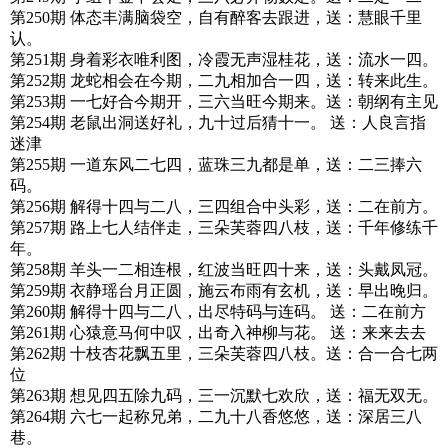
第250期 体态丰满脑袋空，自有醉客去跟进，送：慧眼千里
认。
第251期 身着彩衣唯利图，冷霞无声湿桂花，送：流水一四。
第252期 龙蛇相会在今期，二九相加合一四，送：转来此生。
第253期 一七好合今期开，三六当旺今期来。送：朝纲有主见
第254期 老鼠出洞送好礼，九十过后猜十一。 送：人良言指
迷津
第255期 一道东风二七四，蓝珠三九都是单，送：二三捧六
码。
第256期 解得十四与二八，三四组合中头彩，送：二在前方。
第257期 路上七人结伴走，三朵芙蓉四八枝，送：千年修练千
年。
第258期 羊头一二相连根，红波当旺四十来，送：头戴凤冠。
第259期 衣静瑶台月正圆，施云布雨有玄机，送：早出晚归。
第260期 解得十四与二八，出尽特码与连码。 送：二在前方
第261期 心猿意马何中叹，出奇入神柳与花。 送：来来去去
第262期 十枝杏花飘五里，三朵芙蓉四八枝。送：合一合七两
位
第263期 想见四五除九码，三一沉默七欢欣，送：福无双无。
第264期 六七一起称兄弟，二九十八香悠悠，送：深居三八
巷。