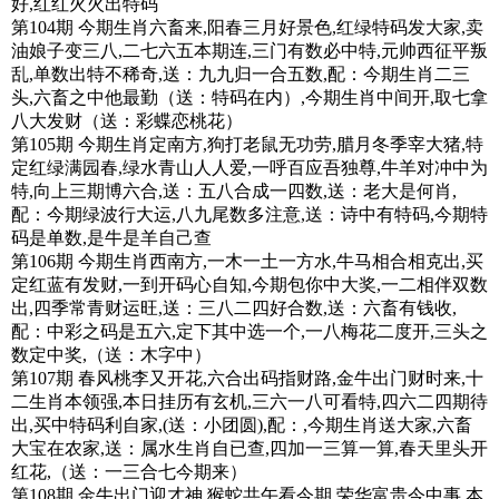
好,红红火火出特码
第104期 今期生肖六畜来,阳春三月好景色,红绿特码发大家,卖
油娘子变三八,二七六五本期连,三门有数必中特,元帅西征平叛
乱,单数出特不稀奇,送：九九归一合五数,配：今期生肖二三
头,六畜之中他最勤（送：特码在内）,今期生肖中间开,取七拿
八大发财（送：彩蝶恋桃花）
第105期 今期生肖定南方,狗打老鼠无功劳,腊月冬季宰大猪,特
定红绿满园春,绿水青山人人爱,一呼百应吾独尊,牛羊对冲中为
特,向上三期博六合,送：五八合成一四数,送：老大是何肖,
配：今期绿波行大运,八九尾数多注意,送：诗中有特码,今期特
码是单数,是牛是羊自己查
第106期 今期生肖西南方,一木一土一方水,牛马相合相克出,买
定红蓝有发财,一到开码心自知,今期包你中大奖,一二相伴双数
出,四季常青财运旺,送：三八二四好合数,送：六畜有钱收,
配：中彩之码是五六,定下其中选一个,一八梅花二度开,三头之
数定中奖,（送：木字中）
第107期 春风桃李又开花,六合出码指财路,金牛出门财时来,十
二生肖本领强,本日挂历有玄机,三六一八可看特,四六二四期待
出,买中特码利自家,(送：小团圆),配：,今期生肖送大家,六畜
大宝在农家,送：属水生肖自已查,四加一三算一算,春天里头开
红花,（送：一三合七今期来）
第108期 金牛出门迎才神,猴蛇共午看今期,荣华富贵今中事,本