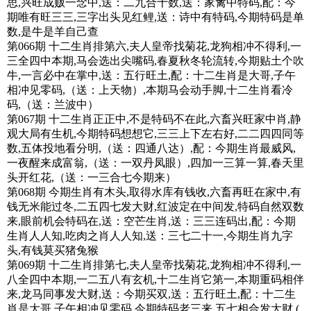
思,兴旺成贩一念中,送：二九合十数,送：家禽中特码,配：今
期唯有旺三三,三字出头见红鲤,送：诗中有特码,今期特码是单
数,是牛是羊自己查
第066期 十二生肖排第六,夫人皇帝找菊花,龙狗相冲不得利,一
三全四中本期,马会选出尖嘴码,春夏秋冬轮流转,今期贴土个吹
牛,一言必中在掌中,送：五行旺土,配：十二生肖是大哥,子午
相冲见零码,（送：上天物）,本期马会动手脚,十二生肖看冷
码,（送：兰波中）
第067期 十二生肖正正中,不是特码不在此,六畜兴旺家中肖,静
观大局有生机,今期特码想想它,三三上下左右好,二二四四同等
数,五体投地看分明,（送：四通八达）,配：今期生肖最威风,
一夜醒来成富翁,（送：一双丹凤眼）,四加一三算一算,春天里
头开红花,（送：一三合七今期来）
第068期 今期生肖有木头,取得水库有钱收,六畜再旺在家中,有
钱无米能过冬,二五四七发大财,红波定在中间发,特码自然双数
来,眼前机会特码在,送：空芒生肖,送：三三连码出,配：今期
生肖人人知,吃肉之肖人人知,送：三七二十一,今期生肖九字
头,有钱莫买猪兔猴
第069期 十二生肖排第七,夫人皇帝找菊花,龙狗相冲不得利,一
八全四中本期,一二五八有玄机,十二生肖它第一,本期重码相伴
来,龙马同事发大财,送：今期买双,送：五行旺土,配：十二生
肖是大哥,子午相冲见零码,今期特码老三来,五七相合发大财,(,