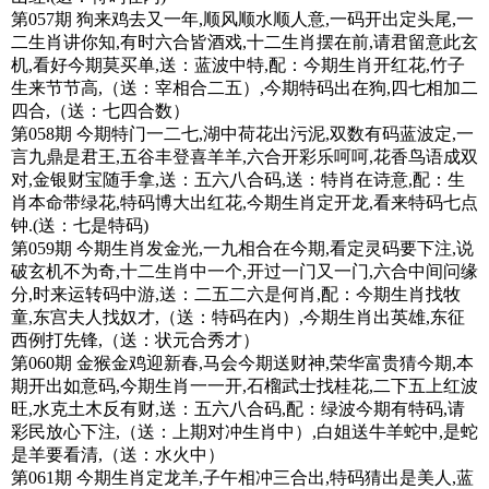
第057期 狗来鸡去又一年,顺风顺水顺人意,一码开出定头尾,一
二生肖讲你知,有时六合皆酒戏,十二生肖摆在前,请君留意此玄
机,看好今期莫买单,送：蓝波中特,配：今期生肖开红花,竹子
生来节节高,（送：宰相合二五）,今期特码出在狗,四七相加二
四合,（送：七四合数）
第058期 今期特门一二七,湖中荷花出污泥,双数有码蓝波定,一
言九鼎是君王,五谷丰登喜羊羊,六合开彩乐呵呵,花香鸟语成双
对,金银财宝随手拿,送：五六八合码,送：特肖在诗意,配：生
肖本命带绿花,特码博大出红花,今期生肖定开龙,看来特码七点
钟.(送：七是特码)
第059期 今期生肖发金光,一九相合在今期,看定灵码要下注,说
破玄机不为奇,十二生肖中一个,开过一门又一门,六合中间问缘
分,时来运转码中游,送：二五二六是何肖,配：今期生肖找牧
童,东宫夫人找奴才,（送：特码在内）,今期生肖出英雄,东征
西例打先锋,（送：状元合秀才）
第060期 金猴金鸡迎新春,马会今期送财神,荣华富贵猜今期,本
期开出如意码,今期生肖一一开,石榴武士找桂花,二下五上红波
旺,水克土木反有财,送：五六八合码,配：绿波今期有特码,请
彩民放心下注,（送：上期对冲生肖中）,白姐送牛羊蛇中,是蛇
是羊要看清,（送：水火中）
第061期 今期生肖定龙羊,子午相冲三合出,特码猜出是美人,蓝