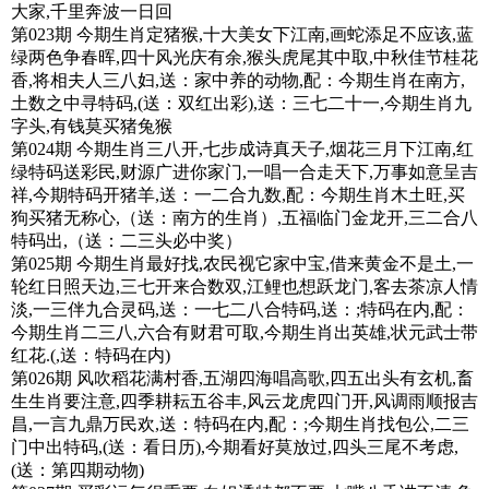
大家,千里奔波一日回
第023期 今期生肖定猪猴,十大美女下江南,画蛇添足不应该,蓝
绿两色争春晖,四十风光庆有余,猴头虎尾其中取,中秋佳节桂花
香,将相夫人三八妇,送：家中养的动物,配：今期生肖在南方,
土数之中寻特码,(送：双红出彩),送：三七二十一,今期生肖九
字头,有钱莫买猪兔猴
第024期 今期生肖三八开,七步成诗真天子,烟花三月下江南,红
绿特码送彩民,财源广进你家门,一唱一合走天下,万事如意呈吉
祥,今期特码开猪羊,送：一二合九数,配：今期生肖木土旺,买
狗买猪无称心,（送：南方的生肖）,五福临门金龙开,三二合八
特码出,（送：二三头必中奖）
第025期 今期生肖最好找,农民视它家中宝,借来黄金不是土,一
轮红日照天边,三七开来合数双,江鲤也想跃龙门,客去茶凉人情
淡,一三伴九合灵码,送：一七二八合特码,送：;特码在内,配：
今期生肖二三八,六合有财君可取,今期生肖出英雄,状元武士带
红花.(,送：特码在内)
第026期 风吹稻花满村香,五湖四海唱高歌,四五出头有玄机,畜
生生肖要注意,四季耕耘五谷丰,风云龙虎四门开,风调雨顺报吉
昌,一言九鼎万民欢,送：特码在内,配：;今期生肖找包公,二三
门中出特码,(送：看日历),今期看好莫放过,四头三尾不考虑,
(送：第四期动物)