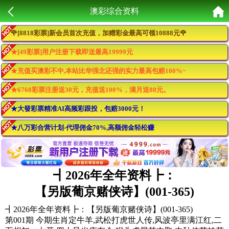
澳彩综合资料
🌹[8818彩票]新会员首次充值，加赠彩金最高可领10888元🌹
★[49彩票]用户注册下载即送最高19999元
★充值买澳彩不中,本站比华强北还强的实力最高包赔100%~
★6768彩票注册送30元，充值送100%，满月送88元。
★大發彩票精准AI高频彩跟投，包赔3000元！
★八万彩合营计划-代理佣金70%,高额佣金轻松赚
┫
2026年全年资料┣：
【另版葡京赌侠诗】(001-365)
┫2026年全年资料┣：【另版葡京赌侠诗】(001-365)
第001期 今期生肖定牛羊,武松打虎世人传,风波亭里满江红,二