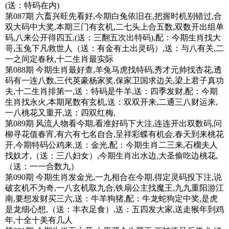
(送：特码在内)
第087期 六畜兴旺先看好,今期白兔依旧在,把握时机别错过,合
双大码中大奖,本期三门有玄机,二七头上合五数,双数开出组单
码,八来公开得四五,(送：三翻五次出特码),配：今期生肖找大
哥,玉兔下凡救世人（送：有金有土出灵码）,送：与八有关,二
一之间定春秋,十二生肖最实际
第088期 今期生肖最好查,羊兔马虎找特码,秀才元帅找杏花,透
码有一连八数,三代英豪杨家奖,保家卫国求边关,梁上君子真功
夫,十二生肖排第一,送：特码是牛羊,送：四季发财,配：今期
生肖找永火,本期尾数有玄机,送：双双开来,二通三八财运来,
一八桃花又重开,送：四双红梅,
第089期 风流人物看今期,看准好码下大注,连连开出双数码,问
柳寻花值春宵,有六有七名自合,呈祥彩蝶有机会,春天到来桃花
开,今期特码公鸡来,送：金光,配：今期生肖二三来,石榴夫人
找奴才,（送：三八妇女）,今期生肖出水边,大圣偷吃边桃花,
（送：一一合数九）
第090期 今期生肖发金光,一九相合在今期,得定灵码投下注,说
破玄机不为奇,一八玄机取九合,铁扇公主找魔王,九九重阳游江
南,要想发财买三六,送：牛羊狗猪,配：牛龙蛇狗定中奖,是虎
是龙细心想,（送：丰衣足食）,送：五四发大家,送走猴年到鸡
年,十全十美有几人