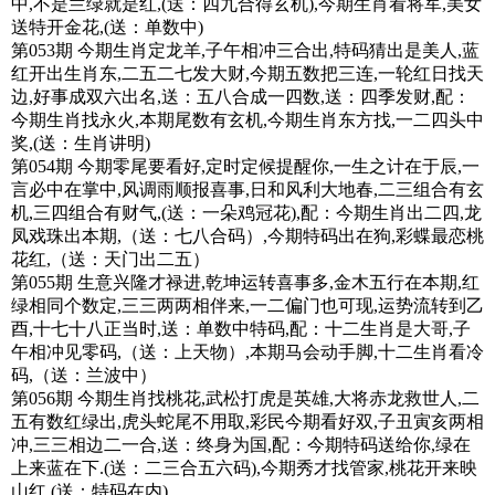
中,不是兰绿就是红,(送：四九合得玄机),今期生肖看将军,美女
送特开金花,(送：单数中)
第053期 今期生肖定龙羊,子午相冲三合出,特码猜出是美人,蓝
红开出生肖东,二五二七发大财,今期五数把三连,一轮红日找天
边,好事成双六出名,送：五八合成一四数,送：四季发财,配：
今期生肖找永火,本期尾数有玄机,今期生肖东方找,一二四头中
奖,(送：生肖讲明)
第054期 今期零尾要看好,定时定候提醒你,一生之计在于辰,一
言必中在掌中,风调雨顺报喜事,日和风利大地春,二三组合有玄
机,三四组合有财气,(送：一朵鸡冠花),配：今期生肖出二四,龙
凤戏珠出本期,（送：七八合码）,今期特码出在狗,彩蝶最恋桃
花红,（送：天门出二五）
第055期 生意兴隆才禄进,乾坤运转喜事多,金木五行在本期,红
绿相同个数定,三三两两相伴来,一二偏门也可现,运势流转到乙
酉,十七十八正当时,送：单数中特码,配：十二生肖是大哥,子
午相冲见零码,（送：上天物）,本期马会动手脚,十二生肖看冷
码,（送：兰波中）
第056期 今期生肖找桃花,武松打虎是英雄,大将赤龙救世人,二
五有数红绿出,虎头蛇尾不用取,彩民今期看好双,子丑寅亥两相
冲,三三相边二一合,送：终身为国,配：今期特码送给你,绿在
上来蓝在下.(送：二三合五六码),今期秀才找管家,桃花开来映
山红.(送：特码在内)