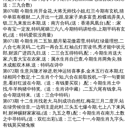
送：三九合数)
第070期 今期生肖开金花,大将无帅找小姐,红兰今期有玄机,猜
中单双有横财,二人开出一七跟,皇家子弟多富贵,粉蝶戏弄美人
钗,三九来发出本期,送：南方合码,(送：香港凤凰台),配：;家
中有宝一定发,特码尾睇三六八,今期特码讲给你,上期平码有玄
机,(送：特码爱双没商量)
第071期 今期生肖二五加,腊月菊花傲霜雪,特码红绿最理想,二
八合七有灵码,二七四一再合五,红袖点灯苦读书,秀才能中状元
郎,财源广进四九归,送：二三合五得特码,配：,今期生肖送大
家,六畜大宝在农家,送：属水生肖自已查,今期生肖两角尖,独
木成船双木林,送：特码在诗中
第072期 生意兴隆才禄进,乾坤运转喜事多,金木五行在本期,红
绿相同个数定,十二生肖个个知,六合在前取投机,一字一句要留
意,看好红波在今期,（送：有钱要买双）,配：今期生肖土中
找,牛羊狗猪中特奖,（送：生肖诗中藏）,二五六尾有钱拿,马
会今期送特来,（送：三合中特码）
第073期 十二生肖找老大,马到成功自然红,梅花三月二度开,站
在绿旁候佳音,一边明主是此时,三头五七爆今期,七上八下来风
时,财神赐财家家福,(送：九五之尊),配：今期生肖在南方,土数
之中寻特码,(送：双红出彩),送：三七二十一,今期生肖九字头,
有钱莫买猪兔猴