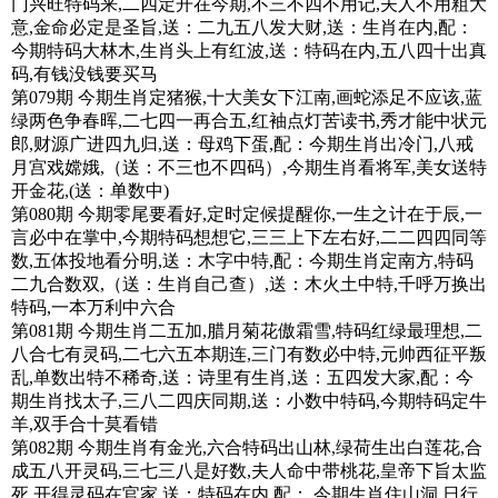
门兴旺特码来,二四定开在今期,不三不四不用记,夫人不用粗大
意,金命必定是圣旨,送：二九五八发大财,送：生肖在内,配：
今期特码大林木,生肖头上有红波,送：特码在内,五八四十出真
码,有钱没钱要买马
第079期 今期生肖定猪猴,十大美女下江南,画蛇添足不应该,蓝
绿两色争春晖,二七四一再合五,红袖点灯苦读书,秀才能中状元
郎,财源广进四九归,送：母鸡下蛋,配：今期生肖出冷门,八戒
月宫戏嫦娥,（送：不三也不四码）,今期生肖看将军,美女送特
开金花,(送：单数中)
第080期 今期零尾要看好,定时定候提醒你,一生之计在于辰,一
言必中在掌中,今期特码想想它,三三上下左右好,二二四四同等
数,五体投地看分明,送：木字中特,配：今期生肖定南方,特码
二九合数双,（送：生肖自己查）,送：木火土中特,千呼万换出
特码,一本万利中六合
第081期 今期生肖二五加,腊月菊花傲霜雪,特码红绿最理想,二
八合七有灵码,二七六五本期连,三门有数必中特,元帅西征平叛
乱,单数出特不稀奇,送：诗里有生肖,送：五四发大家,配：今
期生肖找太子,三八二四庆同期,送：小数中特码,今期特码定牛
羊,双手合十莫看错
第082期 今期生肖有金光,六合特码出山林,绿荷生出白莲花,合
成五八开灵码,三七三八是好数,夫人命中带桃花,皇帝下旨太监
死,开得灵码在官家,送：特码在内,配：,今期生肖住山洞,日行