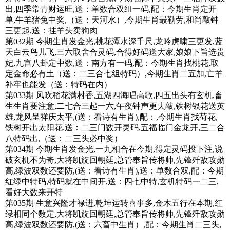
出,四季常青财运旺,送：单数合双组一码,配：今期生肖定开
单,牛羊猪兔中奖,（送：天河水）,今期生肖最勒劳,和尚敲钟
三更起,送：挂羊头卖狗肉
第032期 今期生肖发金光,桃花潭水深千尺,龙吟虎啸三更发,蓝
天白云鸟儿飞,三六取舍合灵码,合得好码送大家,娘娘下旨选贵
妃,九宫八卦定中数,送：南方有一码,配：今期生肖找桃花,取
定金命必有土（送：二三合七组特码）,今期生肖二五加,亡羊
补牢也能发（送：特码在内）
第033期 风吹稻花满村香,五湖四海唱高歌,四五出头有玄机,畜
生生肖要注意,二七合三起一六,午夜钟声更夫敲,铁树银花送英
雄,龙风呈祥庆太平,(送：看诗有生肖),配：,今期生肖找荷花,
铁树开出太阳花.送：二三门数开灵码,五福临门金龙开,三二合
八特码出,（送：二三头必中奖）
第034期 今期生肖发金光,一九相合在今期,得定灵码投下注,说
破玄机不为奇,大将凯旋回朝廷,总管奉旨传将帅,先锋歼敌攻勋
高,绿波双数还要防,(送：看诗有生肖),送：单数合双,配：今期
红绿中特码,特码就在中间开,送：四七中特,玄机特码一二三,
看好大数来开特
第035期 生意兴隆才禄进,乾坤运转喜事多,金木五行在本期,红
绿相同个数定,大将凯旋回朝廷,总管奉旨传将帅,先锋歼敌攻勋
高,绿波双数还要防,(送：六畜中生肖）,配：今期生肖二三头,