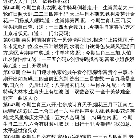
过街人人打（送：欲钱找桃花）
第040期 今期生肖出农家,老牛骑马倒着走,十二生肖我老大,一
轮红日照天涯,二二三四连七码,天上生肖本期来,铁树发芽开金
花,一四扬威人耀武,送：生肖排第四,配：今期生肖出三四,买
蓝买绿自己查,（送：一三四五合数九）,今期生肖定将军,秀才
上京考状元,（送：二门出灵码）
第041期 喜见树前闹杏花,一见钟情两疾迷,相逢马上纷桃雨,千
年永定乾坤位,金枝玉叶最娇贵,水满金山钱满仓,头戴凤冠游四
方,彩民今期猜中奖,送：牛羊狗猪,配：今期生肖三三加,人怕
出名猪怕壮,(,送：一三五合码),今期特码找杏花,富家小姐多娇
美,(,送：三门开灵码)
第042期 金牛出门迎才神,猴蛇共午看今期,荣华富贵今中事,本
期开出如意码,二四当前五六到,选出二三是吉数,一言九鼎是皇
帝,四六合一先后出,送：八字是玄机,送：生肖在内,配：今期
特码大林木,生肖头上有红波,送：双数合双,十全十美梦难全,
歌声一曲暖人心
第043期 今期生肖三八开,七步成诗真天子,烟花三月下江南,红
绿特码送彩民,二七合三起一六,午夜钟声更夫敲,铁树银花送英
雄,龙风呈祥庆太平,送：五六八合码,送：;特码在内,配：今期
生肖二三八,六合有财君可取,送：日行干里,今期特码找如意,
太平盛世猪狗欢
第044期 今期生肖必有数,定须八字能定取,一三五八四面围,老