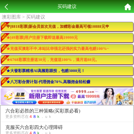
买码建议
澳彩图库
> 买码建议
🌹[8818彩票]新会员首次充值，加赠彩金最高可领10888元🌹
★[49彩票]用户注册下载即送最高19999元
★充值买澳彩不中,本站比华强北还强的实力最高包赔100%~
★6768彩票注册送30元，充值送100%，满月送88元。
★大發彩票精准AI高频彩跟投，包赔3000元！
★八万彩合营计划-代理佣金70%,高额佣金轻松赚
六合彩必胜的三种策略(买彩票必看)
更多资料尽在
４
８
ｋ
．ｕｋ
克服买六合彩四大心理障碍
更多资料尽在
４
８
ｋ
．ｕｋ