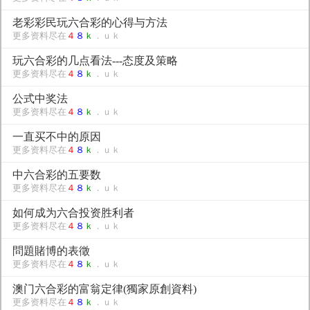
老彩彩民玩六合彩的心得与方法
更多资料尽在
４
８
ｋ
．ｕｋ
玩六合彩的几点看法---态度及策略
更多资料尽在
４
８
ｋ
．ｕｋ
公式中奖法
更多资料尽在
４
８
ｋ
．ｕｋ
一直买不中的原因
更多资料尽在
４
８
ｋ
．ｕｋ
中六合彩的五要数
更多资料尽在
４
８
ｋ
．ｕｋ
如何成为六合投资胜利者
更多资料尽在
４
８
ｋ
．ｕｋ
問題賭博的表徵
更多资料尽在
４
８
ｋ
．ｕｋ
澳门六合彩的富翁定律(獨家原創資料)
更多资料尽在
４
８
ｋ
．ｕｋ