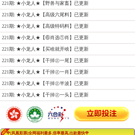
221期: ★小龙人★【野兽与家畜】已更新
221期: ★小龙人★【高级六尾料】已更新
221期: ★小龙人★【高级特码料】已更新
221期: ★小龙人★【⑥肖选①肖】已更新
221期: ★小龙人★【买啥就开啥】已更新
221期: ★小龙人★【干掉㊣一尾】已更新
221期: ★小龙人★【干掉㊣一肖】已更新
221期: ★小龙人★【干掉㊣半波】已更新
221期: ★小龙人★【干掉㊣一头】已更新
🌹[凤凰彩票]全网福利最多,倍率最高,出款最快🌹