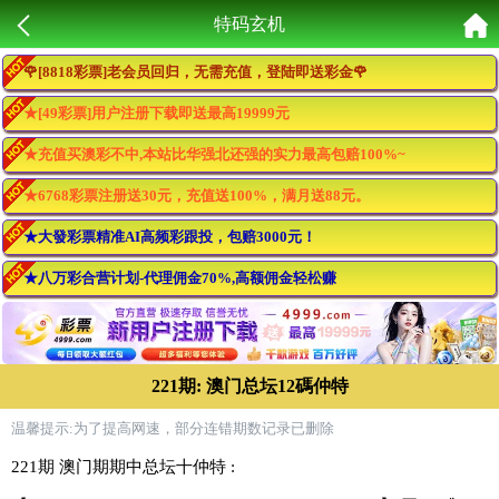
特码玄机
🌹[8818彩票]老会员回归，无需充值，登陆即送彩金🌹
★[49彩票]用户注册下载即送最高19999元
★充值买澳彩不中,本站比华强北还强的实力最高包赔100%~
★6768彩票注册送30元，充值送100%，满月送88元。
★大發彩票精准AI高频彩跟投，包赔3000元！
★八万彩合营计划-代理佣金70%,高额佣金轻松赚
221期: 澳门总坛12碼仲特
温馨提示:为了提高网速，部分连错期数记录已删除
221期 澳门期期中总坛十仲特 :