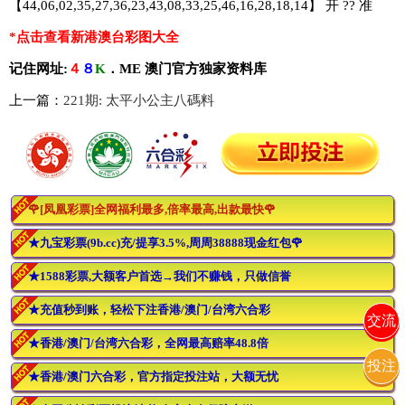
【44,06,02,35,27,36,23,43,08,33,25,46,16,28,18,14】 开 ?? 准
*点击查看新港澳台彩图大全
记住网址:
４
８
K
．ME 澳门官方独家资料库
上一篇：
221期: 太平小公主八碼料
🌹[凤凰彩票]全网福利最多,倍率最高,出款最快🌹
★九宝彩票(9b.cc)充/提享3.5%,周周38888现金红包🌹
★1588彩票,大额客户首选→我们不赚钱，只做信誉
★充值秒到账，轻松下注香港/澳门/台湾六合彩
交流
★香港/澳门/台湾六合彩，全网最高赔率48.8倍
投注
★香港/澳门六合彩，官方指定投注站，大额无忧