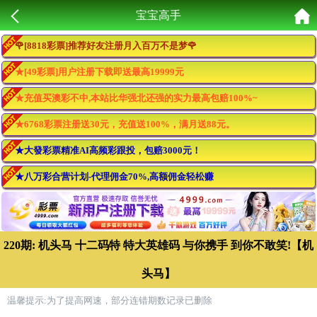
宝宝高手
🌹[8818彩票]推荐好友注册月入百万不是梦🌹
★[49彩票]用户注册下载即送最高19999元
★充值买澳彩不中,本站比华强北还强的实力最高包赔100%~
★6768彩票注册送30元，充值送100%，满月送88元。
★大發彩票精准AI高频彩跟投，包赔3000元！
★八万彩合营计划-代理佣金70%,高额佣金轻松赚
220期: 机头马 十二码特 特大英雄码 与你携手 到你不敢笑!【机
头马】
温馨提示:为了提高网速，部分连错期数记录已删除