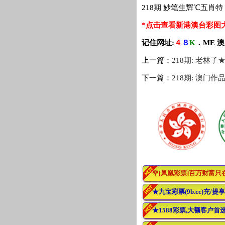
218期 妙笔生辉℃五肖特 
*点击查看新港澳台彩图
记住网址:
４
８
K
．ME 
上一篇：
218期: 老林
下一篇：
218期: 澳
🌹[凤凰彩票]百万财富只
★九宝彩票(9b.cc)充/提享
★1588彩票,大额客户