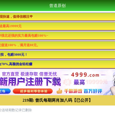
曾道原创
，提现快速，值得信赖注🌹
送最高19999元
强北还强的实力最高包赔100%~
充值送100%，满月送88元。
投，包赔3000元！
70%,高额佣金轻松赚
219期: 曾氏每期两肖加八码【已公开】
分连错期数记录已删除