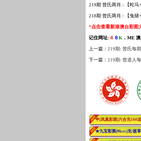
219期 曾氏两肖 : 【蛇马+18,
218期 曾氏两肖 : 【兔猪+3
*点击查看新港澳台彩图
记住网址:
４
８
K
．ME 
上一篇：
219期: 曾氏
下一篇：
219期: 曾道
🌹[凤凰彩票]六合充100
★九宝彩票(9b.cc)充/提享